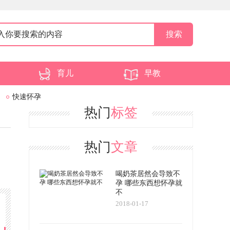
育儿
早教
快速怀孕
热门
标签
热门
文章
喝奶茶居然会导致不
孕 哪些东西想怀孕就
不
2018-01-17