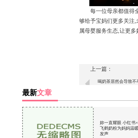
每一位母亲都值得
够给予宝妈们更多关注,
属母婴服务生态,让更
上一篇：
喝奶茶居然会导致不
些东西想怀孕就不能
最新
文章
妳一直耀眼 小红书×
飞鹤奶粉为妈妈温
发声