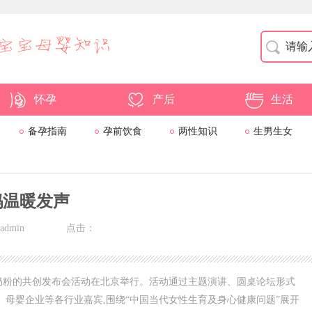
怀孕
产后
生活
备孕指南
孕前饮食
两性知识
生男生女
妈温暖发声
dmin
点击：
飞鹤奶粉的共创发布会活动在北京举行。活动通过主题演讲、圆桌论坛形式
、母婴企业等各行业嘉宾,围绕“中国当代女性生育及身心健康问题”展开