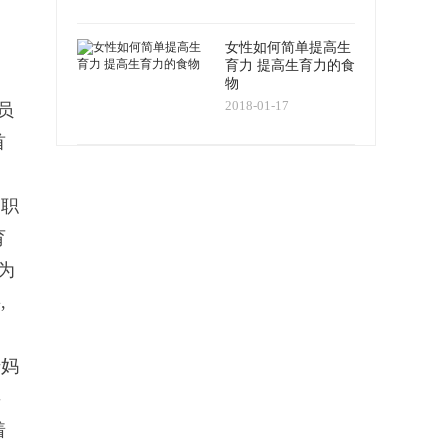
女性如何简单提高生
育力 提高生育力的食
物
2018-01-17
员
首
、职
育
为
,
千妈
事
着