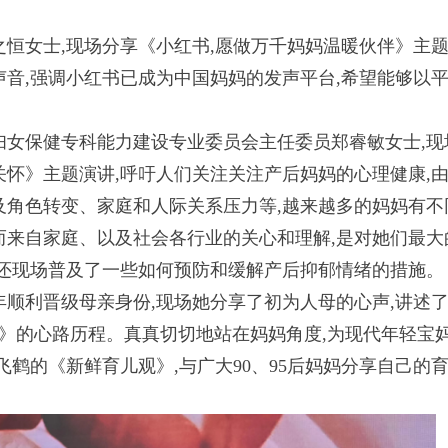
之恒女士,现场分享《小红书,愿做万千妈妈温暖伙伴》主
音,强调小红书已成为中国妈妈的发声平台,希望能够以
妇女保健专科能力建设专业委员会主任委员郑睿敏女士,现
怀》主题演讲,呼吁人们关注关注产后妈妈的心理健康,
及角色转变、家庭和人际关系压力等,越来越多的妈妈有不
而来自家庭、以及社会各行业的关心和理解,是对她们最大
任还现场普及了一些如何预防和缓解产后抑郁情绪的措施。
年顺利晋级母亲身份,现场她分享了初为人母的心声,讲述
天》的心路历程。真真切切地站在妈妈角度,为现代年轻宝
飞鹤的《新鲜育儿观》,与广大90、95后妈妈分享自己的