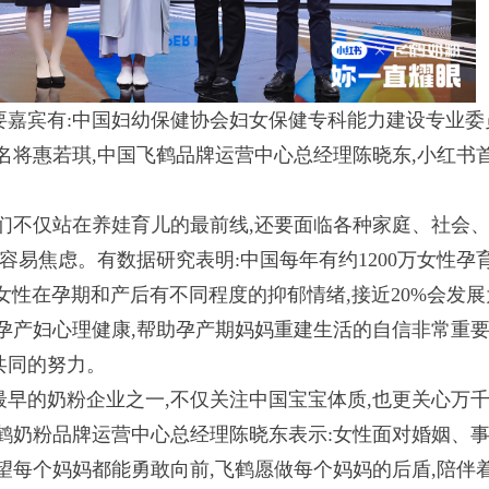
要嘉宾有:中国妇幼保健协会妇女保健专科能力建设专业委
名将惠若琪,中国飞鹤品牌运营中心总经理陈晓东,小红书
妈们不仅站在养娃育儿的最前线,还要面临各种家庭、社会
,容易焦虑。有数据研究表明:中国每年有约1200万女性孕
%的女性在孕期和产后有不同程度的抑郁情绪,接近20%会发展
孕产妇心理健康,帮助孕产期妈妈重建生活的自信非常重要
共同的努力。
最早的奶粉企业之一,不仅关注中国宝宝体质,也更关心万
鹤奶粉品牌运营中心总经理陈晓东表示:女性面对婚姻、
望每个妈妈都能勇敢向前,飞鹤愿做每个妈妈的后盾,陪伴