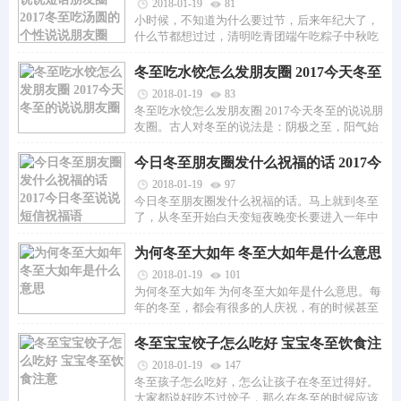
至吃汤圆的个性说说朋友圈
2018-01-19
81
小时候，不知道为什么要过节，后来年纪大了，
什么节都想过过，清明吃青团端午吃粽子中秋吃
月饼冬至吃汤圆…就...
冬至吃水饺怎么发朋友圈 2017今天冬至
的说说朋友圈
2018-01-19
83
冬至吃水饺怎么发朋友圈 2017今天冬至的说说朋
友圈。古人对冬至的说法是：阴极之至，阳气始
生，日南至，日短之至...
今日冬至朋友圈发什么祝福的话 2017今
日冬至说说短信祝福语
2018-01-19
97
今日冬至朋友圈发什么祝福的话。马上就到冬至
了，从冬至开始白天变短夜晚变长要进入一年中
最冷的时间了，在冬...
为何冬至大如年 冬至大如年是什么意思
2018-01-19
101
为何冬至大如年 为何冬至大如年是什么意思。每
年的冬至，都会有很多的人庆祝，有的时候甚至
觉得好像在庆祝新年...
冬至宝宝饺子怎么吃好 宝宝冬至饮食注
意
2018-01-19
147
冬至孩子怎么吃好，怎么让孩子在冬至过得好。
大家都说好吃不过饺子，那么在冬至的时候应该