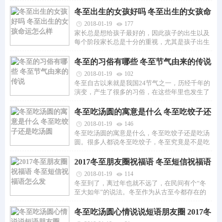
有冬至比过年的存在...
冬至出生的女孩好吗 冬至出生的女孩命
运怎么样
2018-01-19
177
家长总是想给孩子最好的，因此孩子的出生以及
每个阶段家长总是十分的重视，尤其是孩子出生
的时间是最重视的，...
冬至的习俗有哪些 冬至节气由来的传说
2018-01-19
102
冬至自古以来就是我国24节气之一，历经千年的
演变，产生了很多的习俗，在这些年里也发生了
很多的故事，小编查阅...
冬至吃汤圆的寓意是什么 冬至吃饺子还
是吃汤圆
2018-01-19
146
冬至吃汤圆的寓意是什么，冬至吃饺子还是吃汤
圆。很多人都说冬至吃饺子，冬至究竟是不是吃
饺子呢，今天有的地...
2017冬至朋友圈祝福语 冬至短信祝福语
怎么发
2018-01-19
114
冬至到了，离过年也就不远了，在民间有个“冬
至大如年”的说法。冬至作为从古至今都存在的
传统节日，小编为大...
冬至吃汤圆心情说说短语朋友圈 2017冬