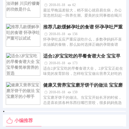
效是什么
2018-01-18
62
最近早晚温差较大，稍不留心就容易生病，办公
室忽然刮起一阵养生潮。爱美的女同事都在喝川
贝柠檬膏，说是自己...
推荐几款缓解孕吐的食谱 怀孕孕吐严重
可以试试
2018-01-18
156
怀孕孕吐反应严重应该吃什么，多数孕妈妈不喜
欢油腻的食物，那么如何选择正确的孕期食谱
呢？孕吐是很多妈妈都...
适合2岁宝宝吃的早餐食谱大全 宝宝早
餐简单营养的首选
2018-01-18
173
适合2岁宝宝吃的早餐食谱大全 。2岁宝宝正处在
味觉的发育阶段，怎样给宝宝做出营养又好吃的
早餐呢。这里推荐了...
健康又营养宝宝磨牙饼干的做法 宝宝磨
牙的小帮手
2018-01-18
159
宝宝磨牙饼干的做法。当宝宝开始长牙的时候，
总是喜欢抓各种东西往嘴巴里咬，很多妈妈焦急
又无可奈何。阻止的...
小编推荐