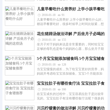
怎么给孩子准备适合...
儿童早餐吃什么营养好 上学小孩早餐吃
什么好
2018-01-18
91
儿童早餐吃什么营养好 上学小孩早餐吃什么好。
都说早餐要吃好，很多时候早上时间比较紧，想
做出既营养又美味的...
花生猪蹄汤做法详解 产后坐月子必喝的
这些汤
2018-01-18
155
坐月子对于妈妈来说是非常重要的，同时给宝宝
足够的母乳也是每个妈妈的心愿，那么坐月子期
间有哪些必喝的汤呢...
5个月宝宝能添加辅食吗 5个月宝宝辅食
推荐
2018-01-18
128
当宝宝慢慢的成长，为了给宝宝更好的营养，妈
妈就开考虑给宝宝添加辅食。宝宝5个月能添加
辅食吗，宝宝的肠胃是...
宝宝拉肚子有哪些食疗法 宝宝拉肚子食
谱推荐
2018-01-18
166
在宝宝成长的过程中，宝宝容易拉肚子是比较常
见的。宝宝拉肚子有没有哪些食疗法呢？很多妈
妈会觉得是药三分毒...
川贝柠檬膏的做法详解 川贝柠檬膏的功