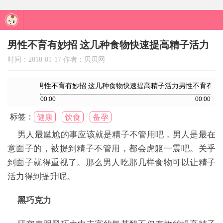
主页
>
备孕
>
孕前饮食
> 男性不育有妙招 这
男性不育有妙招 这几种食物快速提高精子活力
几种食物快速提高精子活力
时间：2018-01-17 作者：贝贝网
标签：
健康
饮食
备孕
男人最尴尬的事应该就是精子不管用吧，男人是最在
意面子的，被提到精子不管用，都会虎躯一震吧。关乎
到面子就得重视了。那么男人吃那几样食物可以让精子
活力得到提升呢。
黑巧克力