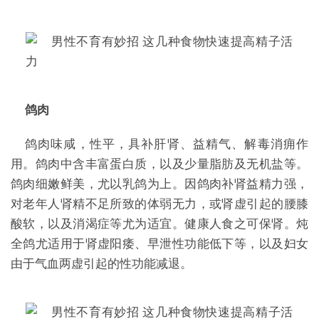
鸽肉
鸽肉味咸，性平，具补肝肾、益精气、解毒消痈作
用。鸽肉中含丰富蛋白质，以及少量脂肪及无机盐等。
鸽肉细嫩鲜美，尤以乳鸽为上。因鸽肉补肾益精力强，
对老年人肾精不足所致的体弱无力，或肾虚引起的腰膝
酸软，以及消渴症等尤为适宜。健康人食之可保肾。炖
全鸽尤适用于肾虚阳痿、早泄性功能低下等，以及妇女
由于气血两虚引起的性功能减退。